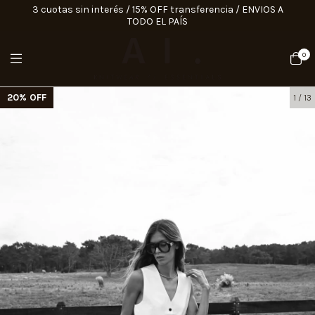
3 cuotas sin interés / 15% OFF transferencia / ENVIOS A
TODO EL PAÍS
0
20
%
OFF
1
/
13