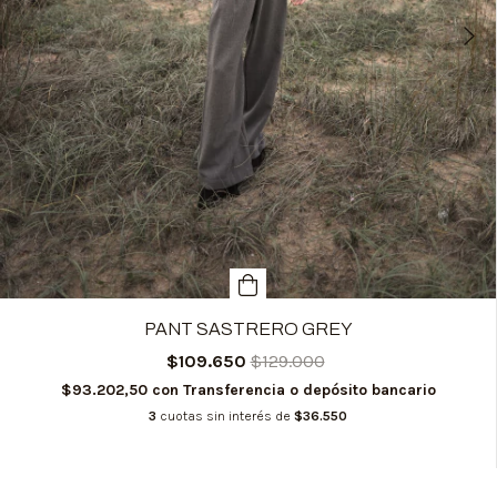
PANT SASTRERO GREY
$109.650
$129.000
$93.202,50
con
Transferencia o depósito bancario
3
cuotas sin interés de
$36.550